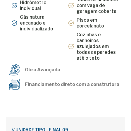
Hidrômetro
com vaga de
individual
garagem coberta
Gás natural
Pisos em
encanado e
porcelanato
individualizado
Cozinhas e
banheiros
azulejados em
todas as paredes
até o teto
Obra Avançada
Financiamento direto com a construtora
//
UNIDADE TIPO - FINAL 09