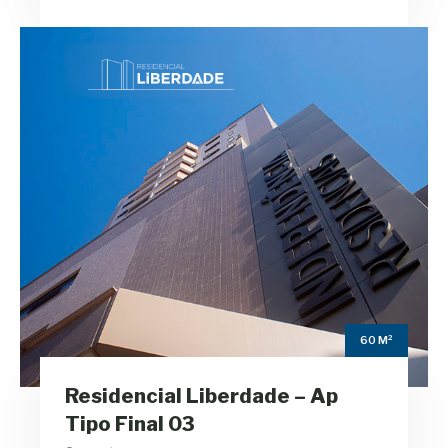
Residencial
Liberdade – Ap Tipo
Final 03
m²
60
Área Privativa
2
Quartos
60 M²
1
Residencial Liberdade – Ap
Banheiros
Tipo Final 03