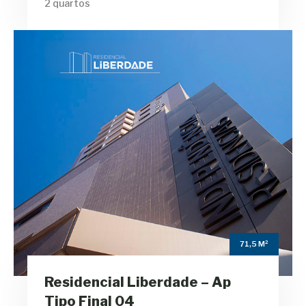
2 quartos
Residencial
Liberdade – Ap Tipo
Final 04
m²
71,5
Área Privativa
2
Quartos sendo 1 Suíte
71,5 M²
2
Residencial Liberdade – Ap
Banheiros
Tipo Final 04