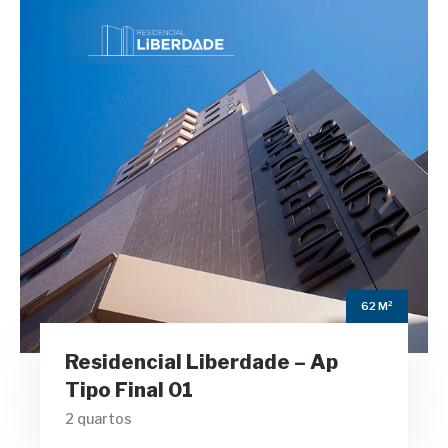
Residencial
Liberdade – Ap Tipo
Final 01
m²
62
Área Privativa
2
Quartos
62 M²
1
Residencial Liberdade – Ap
Banheiros
Tipo Final 01
2 quartos