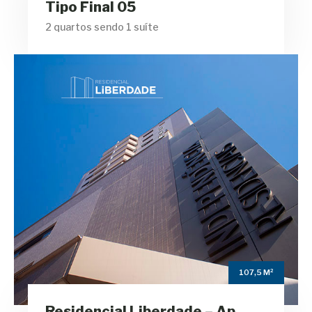
Tipo Final 05
2 quartos sendo 1 suíte
Residencial
Liberdade – Ap Tipo
Final 06
m²
107,5
Área Privativa
3
Suítes
107,5 M²
3
Residencial Liberdade – Ap