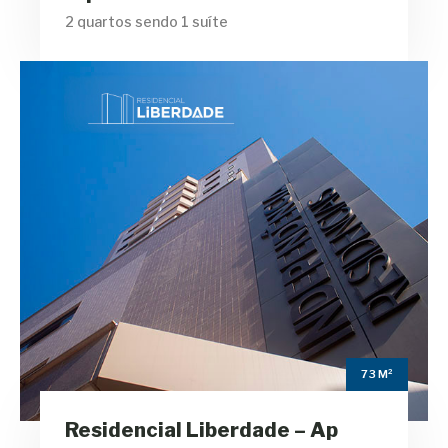
2 quartos sendo 1 suíte
Residencial
Liberdade – Ap Tipo
Final 05
m²
73
Área Privativa
2
Quartos sendo 1 Suíte
73 M²
2
Residencial Liberdade – Ap
Banheiros