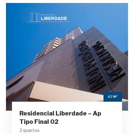
Residencial
Liberdade – Ap Tipo
Final 02
m²
67
Área Privativa
2
Quartos
67 M²
1
Residencial Liberdade – Ap
Banheiros
Tipo Final 02
2 quartos